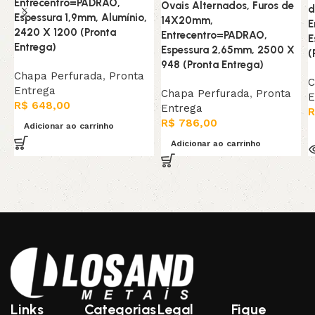
Entrecentro=PADRAO,
Ovais Alternados, Furos de
d
Espessura 1,9mm, Alumínio,
14X20mm,
E
2420 X 1200 (Pronta
Entrecentro=PADRAO,
E
Entrega)
Espessura 2,65mm, 2500 X
(
948 (Pronta Entrega)
Chapa Perfurada
,
Pronta
C
Entrega
Chapa Perfurada
,
Pronta
E
R$
648,00
Entrega
R
R$
786,00
Adicionar ao carrinho
Adicionar ao carrinho
Links
Categorias
Legal
Fique