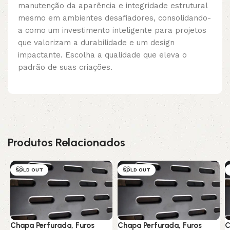
manutenção da aparência e integridade estrutural
mesmo em ambientes desafiadores, consolidando-
a como um investimento inteligente para projetos
que valorizam a durabilidade e um design
impactante. Escolha a qualidade que eleva o
padrão de suas criações.
Produtos Relacionados
SOLD OUT
SOLD OUT
Chapa Perfurada, Furos
Chapa Perfurada, Furos
C