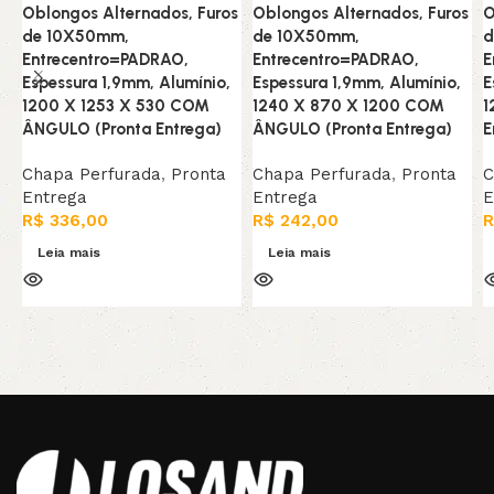
Oblongos Alternados, Furos
Oblongos Alternados, Furos
O
de 10X50mm,
de 10X50mm,
d
Entrecentro=PADRAO,
Entrecentro=PADRAO,
E
Espessura 1,9mm, Alumínio,
Espessura 1,9mm, Alumínio,
E
1200 X 1253 X 530 COM
1240 X 870 X 1200 COM
1
ÂNGULO (Pronta Entrega)
ÂNGULO (Pronta Entrega)
E
Chapa Perfurada
,
Pronta
Chapa Perfurada
,
Pronta
C
Entrega
Entrega
E
R$
336,00
R$
242,00
R
Leia mais
Leia mais