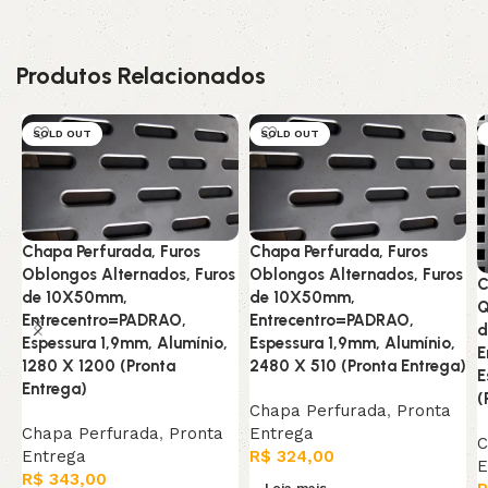
Produtos Relacionados
SOLD OUT
SOLD OUT
Chapa Perfurada, Furos
Chapa Perfurada, Furos
Oblongos Alternados, Furos
Oblongos Alternados, Furos
C
de 10X50mm,
de 10X50mm,
Q
Entrecentro=PADRAO,
Entrecentro=PADRAO,
d
Espessura 1,9mm, Alumínio,
Espessura 1,9mm, Alumínio,
E
1280 X 1200 (Pronta
2480 X 510 (Pronta Entrega)
E
Entrega)
(
Chapa Perfurada
,
Pronta
Chapa Perfurada
,
Pronta
Entrega
C
Entrega
R$
324,00
E
R$
343,00
Leia mais