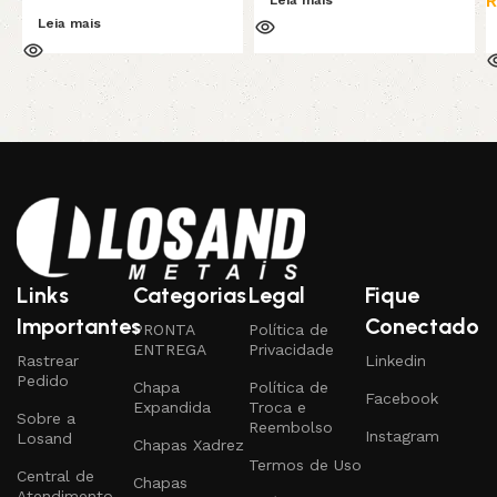
R
Leia mais
Links
Categorias
Legal
Fique
Importantes
Conectado
PRONTA
Política de
ENTREGA
Privacidade
Rastrear
Linkedin
Pedido
Chapa
Política de
Facebook
Expandida
Troca e
Sobre a
Reembolso
Instagram
Losand
Chapas Xadrez
Termos de Uso
Central de
Chapas
Atendimento