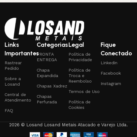
Links
Categorias
Legal
Fique
Importantes
Conectado
PRONTA
Política de
ENTREGA
Privacidade
Rastrear
Linkedin
Pedido
Chapa
Política de
Facebook
Expandida
Troca e
Sobre a
Reembolso
Instagram
Losand
Chapas Xadrez
Termos de Uso
Central de
Chapas
Atendimento
Perfurada
Política de
Cookies
FAQ
2026 © Losand Losand Metais Atacado e Varejo Ltda.