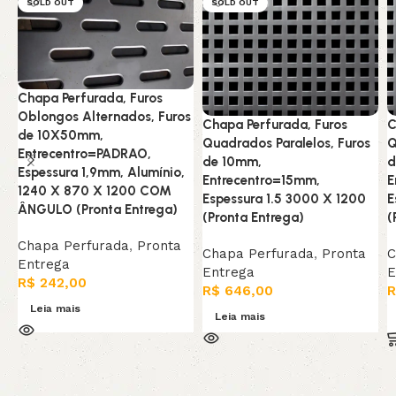
SOLD OUT
SOLD OUT
Chapa Perfurada, Furos
Oblongos Alternados, Furos
Chapa Perfurada, Furos
C
de 10X50mm,
Quadrados Paralelos, Furos
Q
Entrecentro=PADRAO,
de 10mm,
d
Espessura 1,9mm, Alumínio,
Entrecentro=15mm,
E
1240 X 870 X 1200 COM
Espessura 1.5 3000 X 1200
E
ÂNGULO (Pronta Entrega)
(Pronta Entrega)
(
Chapa Perfurada
,
Pronta
Chapa Perfurada
,
Pronta
C
Entrega
Entrega
E
R$
242,00
R$
646,00
R
Leia mais
Leia mais