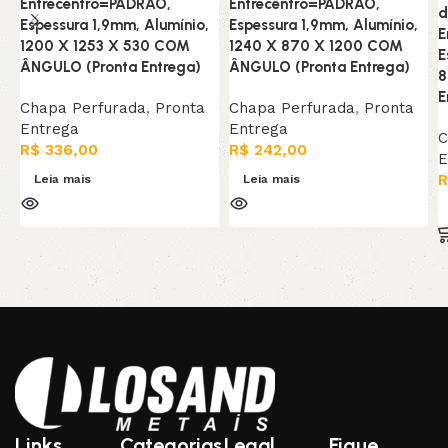
Entrecentro=PADRAO,
Entrecentro=PADRAO,
d
Espessura 1,9mm, Alumínio,
Espessura 1,9mm, Alumínio,
E
1200 X 1253 X 530 COM
1240 X 870 X 1200 COM
E
ÂNGULO (Pronta Entrega)
ÂNGULO (Pronta Entrega)
8
E
Chapa Perfurada
,
Pronta
Chapa Perfurada
,
Pronta
Entrega
Entrega
C
R$
336,00
R$
242,00
E
R
Leia mais
Leia mais
Links
Categorias
Legal
Fique