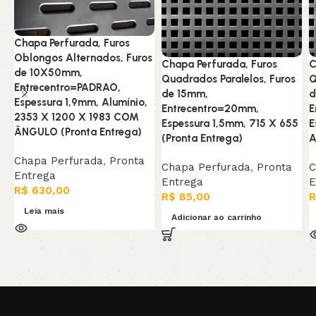
Chapa Perfurada, Furos
Oblongos Alternados, Furos
Chapa Perfurada, Furos
C
de 10X50mm,
Quadrados Paralelos, Furos
Q
Entrecentro=PADRAO,
de 15mm,
d
Espessura 1,9mm, Alumínio,
Entrecentro=20mm,
E
2353 X 1200 X 1983 COM
Espessura 1,5mm, 715 X 655
E
ÂNGULO (Pronta Entrega)
(Pronta Entrega)
A
Chapa Perfurada
,
Pronta
Chapa Perfurada
,
Pronta
C
Entrega
Entrega
E
R$
630,00
R$
85,00
R
Leia mais
Adicionar ao carrinho