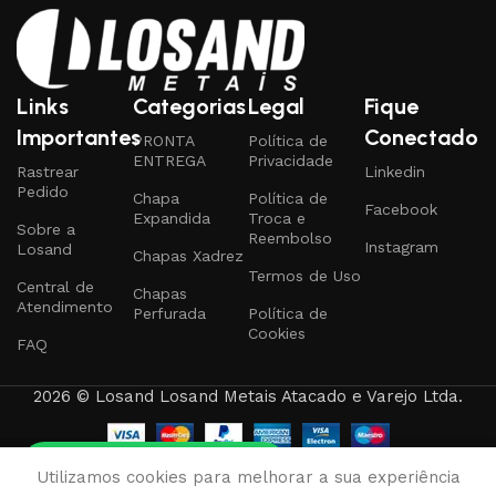
Links
Categorias
Legal
Fique
Importantes
Conectado
PRONTA
Política de
ENTREGA
Privacidade
Rastrear
Linkedin
Pedido
Chapa
Política de
Facebook
Expandida
Troca e
Sobre a
Reembolso
Instagram
Losand
Chapas Xadrez
Termos de Uso
Central de
Chapas
Atendimento
Perfurada
Política de
Cookies
FAQ
2026 © Losand Losand Metais Atacado e Varejo Ltda.
Tire qualquer dúvida
0
Utilizamos cookies para melhorar a sua experiência
rodutos
Favoritos
Carrinho
Minha conta