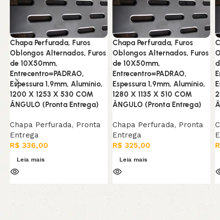
Chapa Perfurada, Furos
Chapa Perfurada, Furos
C
Oblongos Alternados, Furos
Oblongos Alternados, Furos
O
de 10X50mm,
de 10X50mm,
d
Entrecentro=PADRAO,
Entrecentro=PADRAO,
E
Espessura 1,9mm, Alumínio,
Espessura 1,9mm, Alumínio,
E
1200 X 1253 X 530 COM
1280 X 1135 X 510 COM
2
ÂNGULO (Pronta Entrega)
ÂNGULO (Pronta Entrega)
Â
Chapa Perfurada
,
Pronta
Chapa Perfurada
,
Pronta
C
Entrega
Entrega
E
R$
336,00
R$
325,00
R
Leia mais
Leia mais