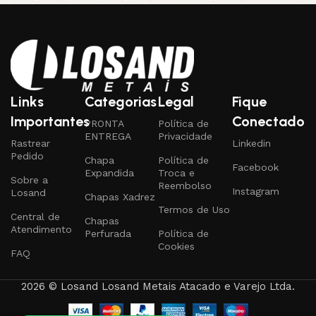
Links
Categorias
Legal
Fique
Importantes
Conectado
PRONTA
Política de
ENTREGA
Privacidade
Rastrear
Linkedin
Pedido
Chapa
Política de
Facebook
Expandida
Troca e
Sobre a
Reembolso
Instagram
Losand
Chapas Xadrez
Termos de Uso
Central de
Chapas
Atendimento
Perfurada
Política de
Cookies
FAQ
2026 © Losand Losand Metais Atacado e Varejo Ltda.