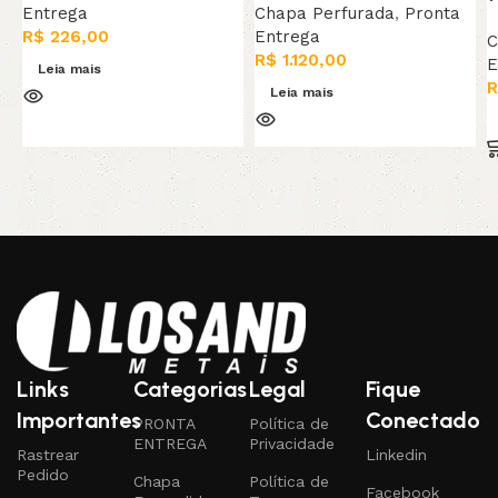
Entrega
Chapa Perfurada
,
Pronta
R$
226,00
Entrega
C
R$
1.120,00
E
Leia mais
R
Leia mais
Links
Categorias
Legal
Fique
Importantes
Conectado
PRONTA
Política de
ENTREGA
Privacidade
Rastrear
Linkedin
Pedido
Chapa
Política de
Facebook