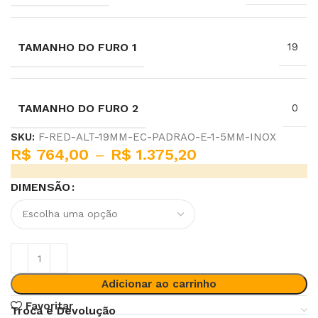
TAMANHO DO FURO 1
19
TAMANHO DO FURO 2
0
SKU:
F-RED-ALT-19MM-EC-PADRAO-E-1-5MM-INOX
R$
764,00
–
R$
1.375,20
DIMENSÃO
Adicionar ao carrinho
Favoritar
Troca e Devolução