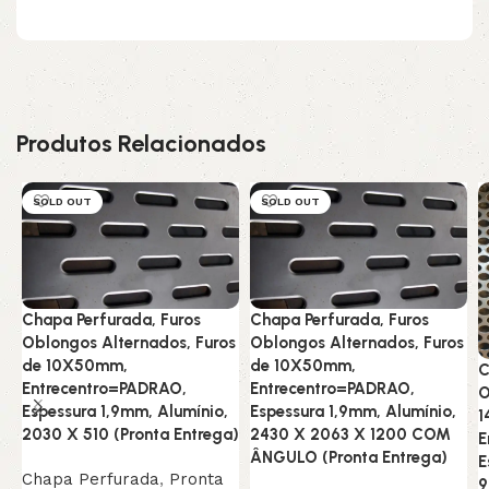
Produtos Relacionados
SOLD OUT
SOLD OUT
Chapa Perfurada, Furos
Chapa Perfurada, Furos
Oblongos Alternados, Furos
Oblongos Alternados, Furos
de 10X50mm,
de 10X50mm,
C
Entrecentro=PADRAO,
Entrecentro=PADRAO,
O
Espessura 1,9mm, Alumínio,
Espessura 1,9mm, Alumínio,
1
2030 X 510 (Pronta Entrega)
2430 X 2063 X 1200 COM
E
ÂNGULO (Pronta Entrega)
E
Chapa Perfurada
,
Pronta
9