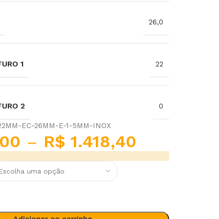
26,0
URO 1
22
FURO 2
0
-22MM-EC-26MM-E-1-5MM-INOX
00
–
R$
1.418,40