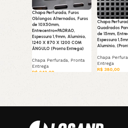
Chapa Perfurada, Furos
Oblongos Alternados, Furos
Chapa Perfurad
de 10X50mm,
Quadrados Para
Entrecentro=PADRAO,
de 15mm, Entr
Espessura 1,9mm, Alumínio,
Espessura 1,5m
1240 X 870 X 1200 COM
Alumínio, (Pron
ÂNGULO (Pronta Entrega)
Chapa Perfur
Chapa Perfurada
,
Pronta
Entrega
Entrega
R$
380,00
R$
242,00
Adicionar ao ca
Leia mais