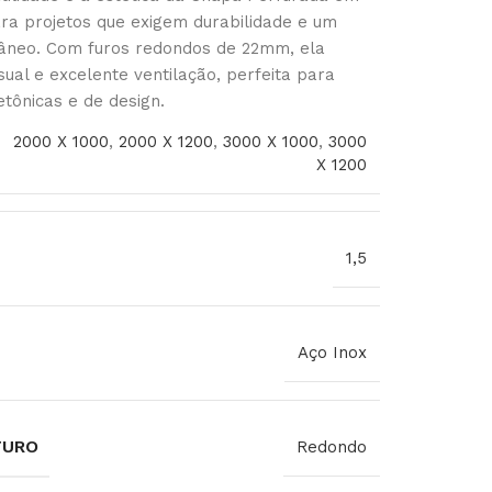
ara projetos que exigem durabilidade e um
âneo. Com furos redondos de 22mm, ela
sual e excelente ventilação, perfeita para
etônicas e de design.
2000 X 1000
,
2000 X 1200
,
3000 X 1000
,
3000
X 1200
1,5
Aço Inox
FURO
Redondo