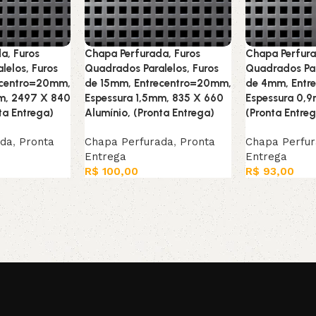
a, Furos
Chapa Perfurada, Furos
Chapa Perfura
lelos, Furos
Quadrados Paralelos, Furos
Quadrados Par
ecentro=20mm,
de 15mm, Entrecentro=20mm,
de 4mm, Entr
m, 2497 X 840
Espessura 1,5mm, 835 X 660
Espessura 0,
ta Entrega)
Alumínio, (Pronta Entrega)
(Pronta Entre
ada
,
Pronta
Chapa Perfurada
,
Pronta
Chapa Perfu
Entrega
Entrega
R$
100,00
R$
93,00
rrinho
Leia mais
Adicionar ao c