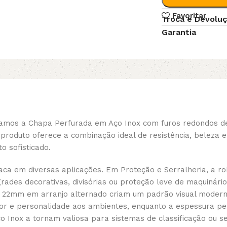
Favoritar
Troca e Devolu
Garantia
ntamos a Chapa Perfurada em Aço Inox com furos redondos
produto oferece a combinação ideal de resistência, beleza e
 sofisticado.
aca em diversas aplicações. Em Proteção e Serralheria, a r
rades decorativas, divisórias ou proteção leve de maquinário
e 22mm em arranjo alternado criam um padrão visual moderno,
or e personalidade aos ambientes, enquanto a espessura per
Aço Inox a tornam valiosa para sistemas de classificação ou 