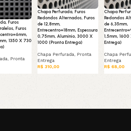
Chapa Perfurada, Furos
Chapa Perfur
Redondos Alternados, Furos
Redondos Alt
da, Furos
de 12,8mm,
de 6,35mm,
alelos, Furos
Entrecentro=18mm, Espessura
Entrecentro
ecentro=6mm,
0,75mm, Alumínio, 3000 X
1,5mm, 1600 
9mm, 1350 X 730
1000 (Pronta Entrega)
Entrega)
ga)
Chapa Perfurada
,
Pronta
Chapa Perf
rada
,
Pronta
Entrega
Entrega
R$
310,00
R$
68,00
Adicionar ao carrinho
Adicionar ao
arrinho