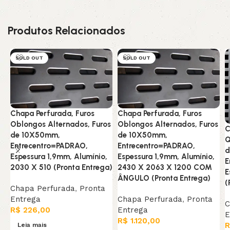
Produtos Relacionados
SOLD OUT
SOLD OUT
Chapa Perfurada, Furos
Chapa Perfurada, Furos
Oblongos Alternados, Furos
Oblongos Alternados, Furos
C
de 10X50mm,
de 10X50mm,
Q
Entrecentro=PADRAO,
Entrecentro=PADRAO,
d
Espessura 1,9mm, Alumínio,
Espessura 1,9mm, Alumínio,
E
2030 X 510 (Pronta Entrega)
2430 X 2063 X 1200 COM
E
ÂNGULO (Pronta Entrega)
(
Chapa Perfurada
,
Pronta
Entrega
Chapa Perfurada
,
Pronta
C
R$
226,00
Entrega
E
R$
1.120,00
R
Leia mais