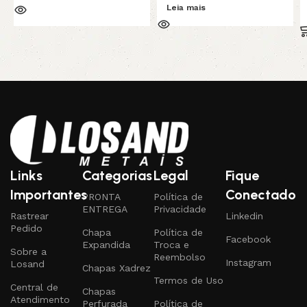
Leia mais
Links
Categorias
Legal
Fique
Importantes
Conectado
PRONTA
Política de
ENTREGA
Privacidade
Rastrear
Linkedin
Pedido
Chapa
Política de
Facebook
Expandida
Troca e
Sobre a
Reembolso
Instagram
Losand
Chapas Xadrez
Termos de Uso
Central de
Chapas
Atendimento
Perfurada
Política de