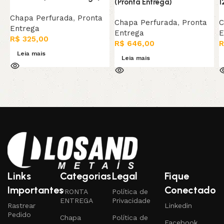
(Pronta Entrega)
1
Chapa Perfurada
,
Pronta
Chapa Perfurada
,
Pronta
C
Entrega
Entrega
E
R$
325,00
R$
646,00
R
Leia mais
Leia mais
Links
Categorias
Legal
Fique
Importantes
Conectado
PRONTA
Política de
ENTREGA
Privacidade
Rastrear
Linkedin
Pedido
Chapa
Política de
Facebook