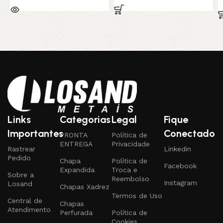
Links
Categorias
Legal
Fique
Importantes
Conectado
PRONTA
Política de
ENTREGA
Privacidade
Rastrear
Linkedin
Pedido
Chapa
Política de
Facebook
Expandida
Troca e
Sobre a
Reembolso
Instagram
Losand
Chapas Xadrez
Termos de Uso
Central de
Chapas
Atendimento
Perfurada
Política de
Cookies