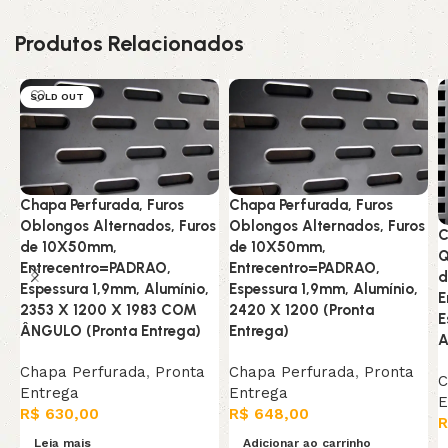
Produtos Relacionados
SOLD OUT
Chapa Perfurada, Furos
Chapa Perfurada, Furos
Oblongos Alternados, Furos
Oblongos Alternados, Furos
C
de 10X50mm,
de 10X50mm,
Q
Entrecentro=PADRAO,
Entrecentro=PADRAO,
d
Espessura 1,9mm, Alumínio,
Espessura 1,9mm, Alumínio,
E
2353 X 1200 X 1983 COM
2420 X 1200 (Pronta
E
ÂNGULO (Pronta Entrega)
Entrega)
A
Chapa Perfurada
,
Pronta
Chapa Perfurada
,
Pronta
C
Entrega
Entrega
E
R$
630,00
R$
648,00
R
Leia mais
Adicionar ao carrinho