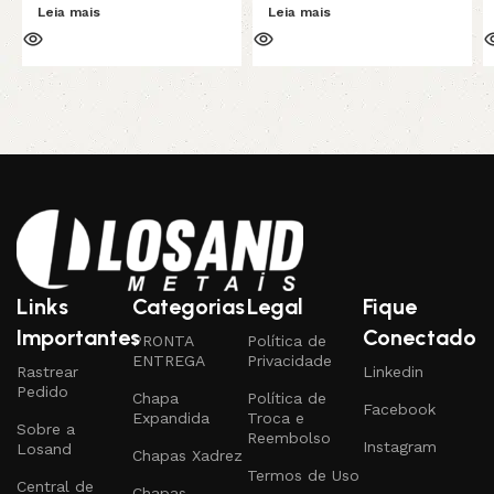
Leia mais
Leia mais
Links
Categorias
Legal
Fique
Importantes
Conectado
PRONTA
Política de
ENTREGA
Privacidade
Rastrear
Linkedin
Pedido
Chapa
Política de
Facebook
Expandida
Troca e
Sobre a
Reembolso
Instagram
Losand
Chapas Xadrez
Termos de Uso
Central de
Chapas