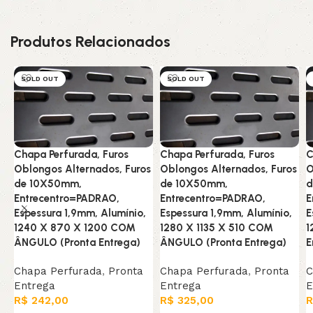
Produtos Relacionados
SOLD OUT
SOLD OUT
Chapa Perfurada, Furos
Chapa Perfurada, Furos
C
Oblongos Alternados, Furos
Oblongos Alternados, Furos
O
de 10X50mm,
de 10X50mm,
d
Entrecentro=PADRAO,
Entrecentro=PADRAO,
E
Espessura 1,9mm, Alumínio,
Espessura 1,9mm, Alumínio,
E
1240 X 870 X 1200 COM
1280 X 1135 X 510 COM
1
ÂNGULO (Pronta Entrega)
ÂNGULO (Pronta Entrega)
E
Chapa Perfurada
,
Pronta
Chapa Perfurada
,
Pronta
C
Entrega
Entrega
E
R$
242,00
R$
325,00
R