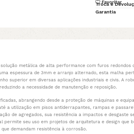
Favoritar
Troca e Devolu
Garantia
solução metálica de alta performance com furos redondos
ma espessura de 3mm e arranjo alternado, esta malha perf
o superior em diversas aplicações industriais e civis. A rob
 reduzindo a necessidade de manutenção e reposição.
rsificadas, abrangendo desde a proteção de máquinas e equ
até a utilização em pisos antiderrapantes, rampas e passar
cação de agregados, sua resistência a impactos e desgaste se
al permite seu uso em projetos de arquitetura e design que b
 que demandam resistência à corrosão.