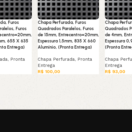
da, Furos
Chapa Perfurada, Furos
Chapa Perfur
alelos, Furos
Quadrados Paralelos, Furos
Quadrados Pa
recentro=20mm,
de 15mm, Entrecentro=20mm,
de 4mm, Ent
mm, 655 X 635
Espessura 1,5mm, 835 X 660
Espessura 0
nta Entrega)
Alumínio, (Pronta Entrega)
(Pronta Entr
rada
,
Pronta
Chapa Perfurada
,
Pronta
Chapa Perf
Entrega
Entrega
R$
100,00
R$
93,00
arrinho
Leia mais
Adicionar ao