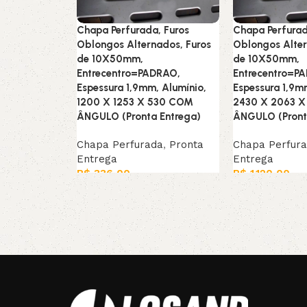
Chapa Perfurada, Furos
Chapa Perfurad
Oblongos Alternados, Furos
Oblongos Alter
de 10X50mm,
de 10X50mm,
Entrecentro=PADRAO,
Entrecentro=P
Espessura 1,9mm, Alumínio,
Espessura 1,9m
1200 X 1253 X 530 COM
2430 X 2063 
ÂNGULO (Pronta Entrega)
ÂNGULO (Pront
Chapa Perfurada
,
Pronta
Chapa Perfur
Entrega
Entrega
R$
336,00
R$
1.120,00
Leia mais
Leia mais