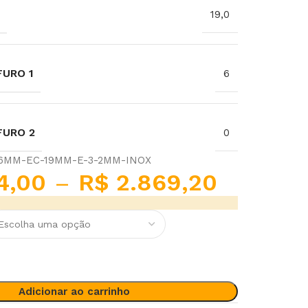
19,0
URO 1
6
FURO 2
0
-6MM-EC-19MM-E-3-2MM-INOX
4,00
–
R$
2.869,20
Adicionar ao carrinho