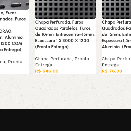
a, Furos
nados, Furos
Chapa Perfurada, Furos
Chapa Perfura
Quadrados Paralelos, Furos
Quadrados Par
ADRAO,
de 10mm, Entrecentro=15mm,
de 15mm, Ent
m, Alumínio,
Espessura 1.5 3000 X 1200
Espessura 1,5
X 1200 COM
(Pronta Entrega)
Alumínio, (Pro
a Entrega)
Chapa Perfurada
,
Pronta
Chapa Perfu
ada
,
Pronta
Entrega
Entrega
R$
646,00
R$
76,00
Leia mais
Adicionar ao c