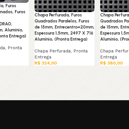
a, Furos
nados, Furos
Chapa Perfurada, Furos
Chapa Perfura
Quadrados Paralelos, Furos
Quadrados Par
ADRAO,
de 15mm, Entrecentro=20mm,
de 15mm, Ent
m, Alumínio,
Espessura 1,5mm, 2497 X 716
Espessura 1,
onta Entrega)
Alumínio, (Pronta Entrega)
Alumínio, (Pro
ada
,
Pronta
Chapa Perfurada
,
Pronta
Chapa Perfu
Entrega
Entrega
R$
324,00
R$
380,00
Adicionar ao carrinho
Adicionar ao c