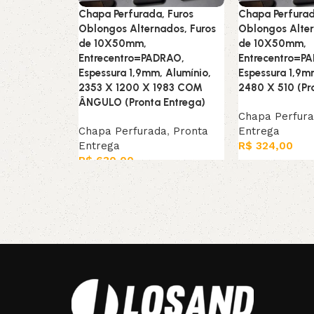
Chapa Perfurada, Furos
Chapa Perfurad
Oblongos Alternados, Furos
Oblongos Alter
de 10X50mm,
de 10X50mm,
Entrecentro=PADRAO,
Entrecentro=P
Espessura 1,9mm, Alumínio,
Espessura 1,9m
2353 X 1200 X 1983 COM
2480 X 510 (Pr
ÂNGULO (Pronta Entrega)
Chapa Perfur
Chapa Perfurada
,
Pronta
Entrega
Entrega
R$
324,00
R$
630,00
Leia mais
Leia mais