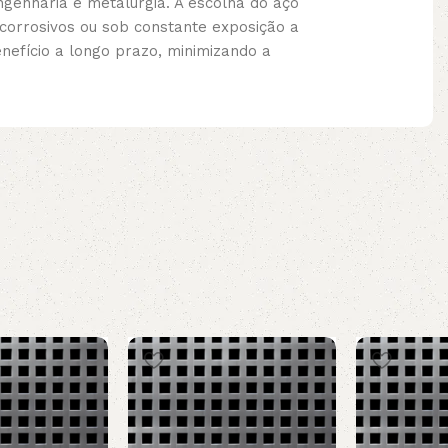
genharia e metalurgia. A escolha do aço
corrosivos ou sob constante exposição a
efício a longo prazo, minimizando a