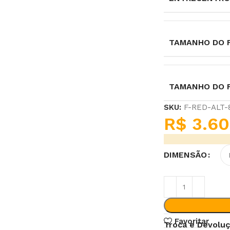
TAMANHO DO F
TAMANHO DO 
SKU:
F-RED-ALT
R$
3.60
DIMENSÃO
Favoritar
Troca e Devolu