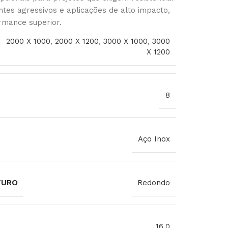
tes agressivos e aplicações de alto impacto,
rmance superior.
2000 X 1000
,
2000 X 1200
,
3000 X 1000
,
3000
X 1200
8
Aço Inox
FURO
Redondo
16,0