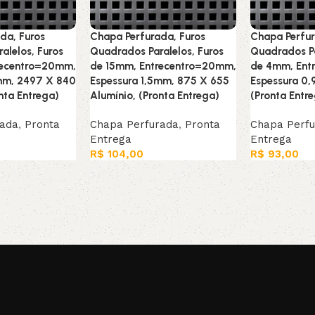
da, Furos
Chapa Perfurada, Furos
Chapa Perfur
alelos, Furos
Quadrados Paralelos, Furos
Quadrados Pa
recentro=20mm,
de 15mm, Entrecentro=20mm,
de 4mm, Ent
5mm, 2497 X 840
Espessura 1,5mm, 875 X 655
Espessura 0
nta Entrega)
Alumínio, (Pronta Entrega)
(Pronta Entr
rada
,
Pronta
Chapa Perfurada
,
Pronta
Chapa Perf
Entrega
Entrega
R$
104,00
R$
93,00
arrinho
Adicionar ao carrinho
Adicionar ao