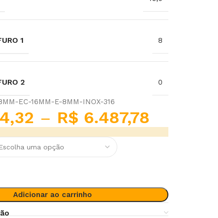
URO 1
8
FURO 2
0
-8MM-EC-16MM-E-8MM-INOX-316
4,32
–
R$
6.487,78
Adicionar ao carrinho
ção