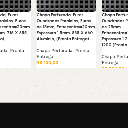
da, Furos
Chapa Perfurada, Furos
Chapa Perfur
alelos, Furos
Quadrados Paralelos, Furos
Quadrados Pa
recentro=20mm,
de 15mm, Entrecentro=20mm,
de 25mm,
mm, 715 X 655
Espessura 1,5mm, 835 X 660
Entrecentro
ga)
Alumínio, (Pronta Entrega)
Espessura 1
1200 (Pronta
rada
,
Pronta
Chapa Perfurada
,
Pronta
Entrega
Chapa Perf
R$
100,00
Entrega
R$
284,00
arrinho
Leia mais
Adicionar ao