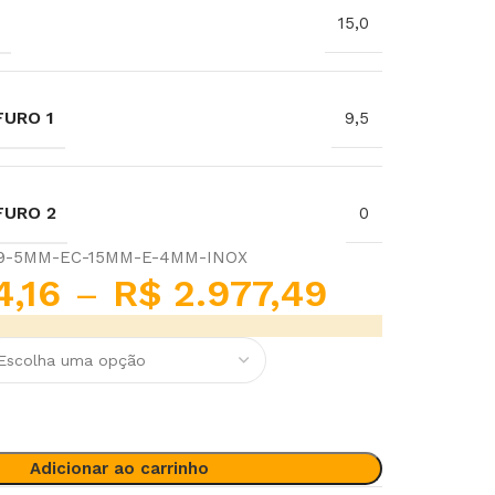
15,0
URO 1
9,5
FURO 2
0
-9-5MM-EC-15MM-E-4MM-INOX
4,16
–
R$
2.977,49
Adicionar ao carrinho