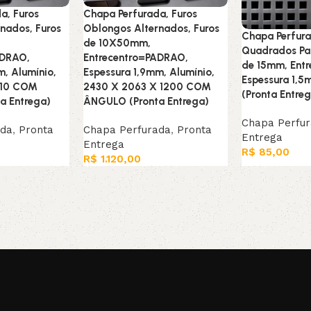
a, Furos
Chapa Perfurada, Furos
nados, Furos
Oblongos Alternados, Furos
Chapa Perfura
de 10X50mm,
Quadrados Par
ADRAO,
Entrecentro=PADRAO,
de 15mm, Ent
m, Alumínio,
Espessura 1,9mm, Alumínio,
Espessura 1,5
510 COM
2430 X 2063 X 1200 COM
(Pronta Entre
a Entrega)
ÂNGULO (Pronta Entrega)
Chapa Perfu
ada
,
Pronta
Chapa Perfurada
,
Pronta
Entrega
Entrega
R$
85,00
R$
1.120,00
Adicionar ao c
Leia mais