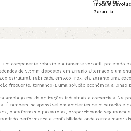
Favoritar
Troca e Devolu
Garantia
 um componente robusto e altamente versátil, projetado p
 redondos de 9.5mm dispostos em arranjo alternado e um en
ade estrutural. Fabricada em Aço Inox, ela garante uma exce
enção frequente, tornando-a uma solução econômica a longo 
 ampla gama de aplicações industriais e comerciais. Na pro
. É também indispensável em ambientes de mineração e par
pisos, plataformas e passarelas, proporcionando segurança 
arantindo performance e confiabilidade onde outros materiais