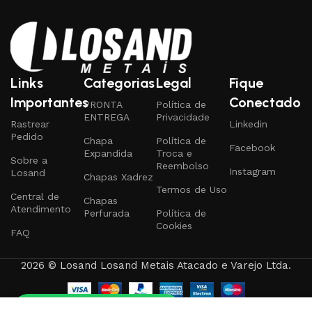
Links
Categorias
Legal
Fique
Importantes
Conectado
PRONTA
Política de
ENTREGA
Privacidade
Rastrear
Linkedin
Pedido
Chapa
Política de
Facebook
Expandida
Troca e
Sobre a
Reembolso
Instagram
Losand
Chapas Xadrez
Termos de Uso
Central de
Chapas
Atendimento
Perfurada
Política de
Cookies
FAQ
2026 © Losand Losand Metais Atacado e Varejo Ltda.
Tire qualquer dúvida
0