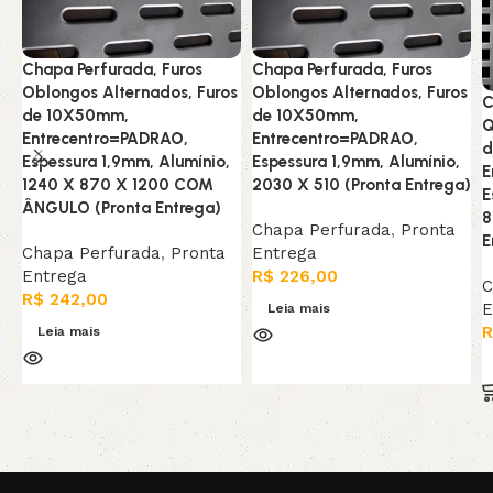
Chapa Perfurada, Furos
Chapa Perfurada, Furos
Oblongos Alternados, Furos
Oblongos Alternados, Furos
C
de 10X50mm,
de 10X50mm,
Q
Entrecentro=PADRAO,
Entrecentro=PADRAO,
d
Espessura 1,9mm, Alumínio,
Espessura 1,9mm, Alumínio,
E
1240 X 870 X 1200 COM
2030 X 510 (Pronta Entrega)
E
ÂNGULO (Pronta Entrega)
8
Chapa Perfurada
,
Pronta
E
Chapa Perfurada
,
Pronta
Entrega
Entrega
R$
226,00
C
R$
242,00
E
Leia mais
R
Leia mais