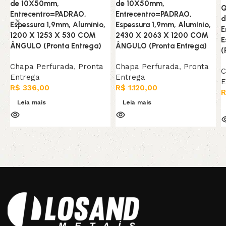
de 10X50mm,
de 10X50mm,
Q
Entrecentro=PADRAO,
Entrecentro=PADRAO,
d
Espessura 1,9mm, Alumínio,
Espessura 1,9mm, Alumínio,
E
1200 X 1253 X 530 COM
2430 X 2063 X 1200 COM
E
ÂNGULO (Pronta Entrega)
ÂNGULO (Pronta Entrega)
(
Chapa Perfurada
,
Pronta
Chapa Perfurada
,
Pronta
C
Entrega
Entrega
E
R$
336,00
R$
1.120,00
R
Leia mais
Leia mais