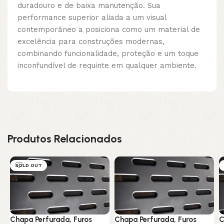
duradouro e de baixa manutenção. Sua
performance superior aliada a um visual
contemporâneo a posiciona como um material de
excelência para construções modernas,
combinando funcionalidade, proteção e um toque
inconfundível de requinte em qualquer ambiente.
Produtos Relacionados
SOLD OUT
Chapa Perfurada, Furos
Chapa Perfurada, Furos
C