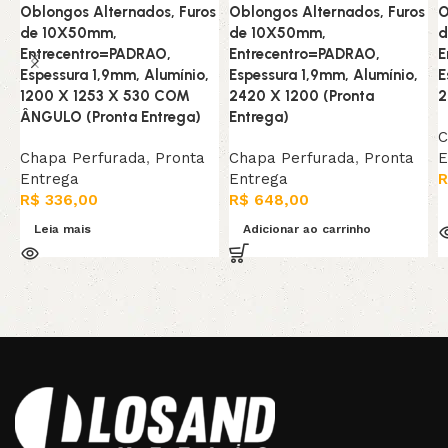
Oblongos Alternados, Furos
Oblongos Alternados, Furos
O
de 10X50mm,
de 10X50mm,
d
Entrecentro=PADRAO,
Entrecentro=PADRAO,
E
Espessura 1,9mm, Alumínio,
Espessura 1,9mm, Alumínio,
E
1200 X 1253 X 530 COM
2420 X 1200 (Pronta
2
ÂNGULO (Pronta Entrega)
Entrega)
C
Chapa Perfurada
,
Pronta
Chapa Perfurada
,
Pronta
E
Entrega
Entrega
R
R$
336,00
R$
648,00
Leia mais
Adicionar ao carrinho