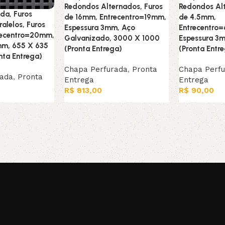
Redondos Alternados, Furos
Redondos Alt
da, Furos
de 16mm, Entrecentro=19mm,
de 4.5mm,
alelos, Furos
Espessura 3mm, Aço
Entrecentro
recentro=20mm,
Galvanizado, 3000 X 1000
Espessura 3
mm, 655 X 635
(Pronta Entrega)
(Pronta Entr
nta Entrega)
Chapa Perfurada
,
Pronta
Chapa Perf
rada
,
Pronta
Entrega
Entrega
R$
813,00
R$
90,00
Leia mais
Adicionar ao
arrinho