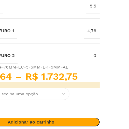
5,5
URO 1
4,76
FURO 2
0
-4-76MM-EC-5-5MM-E-1-5MM-AL
64
–
R$
1.732,75
Adicionar ao carrinho