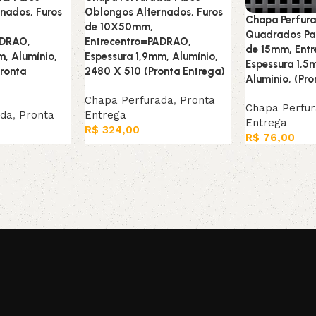
nados, Furos
Oblongos Alternados, Furos
Chapa Perfura
de 10X50mm,
Quadrados Par
ADRAO,
Entrecentro=PADRAO,
de 15mm, Ent
m, Alumínio,
Espessura 1,9mm, Alumínio,
Espessura 1,5
ronta
2480 X 510 (Pronta Entrega)
Alumínio, (Pro
Chapa Perfurada
,
Pronta
Chapa Perfu
ada
,
Pronta
Entrega
Entrega
R$
324,00
R$
76,00
Leia mais
Adicionar ao c
rrinho