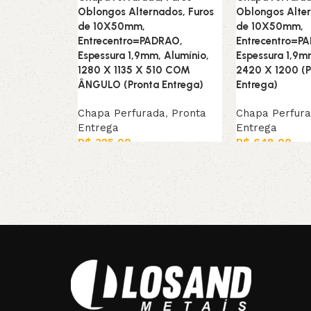
Oblongos Alternados, Furos
Oblongos Alter
de 10X50mm,
de 10X50mm,
Entrecentro=PADRAO,
Entrecentro=P
Espessura 1,9mm, Alumínio,
Espessura 1,9m
1280 X 1135 X 510 COM
2420 X 1200 (P
ÂNGULO (Pronta Entrega)
Entrega)
Chapa Perfurada
,
Pronta
Chapa Perfur
Entrega
Entrega
R$
325,00
R$
648,00
Leia mais
Adicionar ao ca