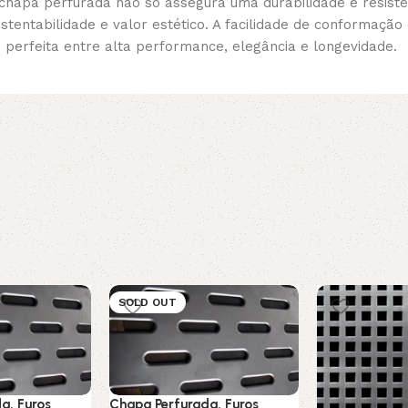
 chapa perfurada não só assegura uma durabilidade e resistê
stentabilidade e valor estético. A facilidade de conforma
perfeita entre alta performance, elegância e longevidade.
SOLD OUT
a, Furos
Chapa Perfurada, Furos