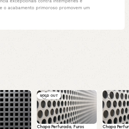
ncia excepcionais contra intempéries e
ção e o acabamento primoroso promovem um
SOLD OUT
Chapa Perfurada, Furos
Chapa Perfur