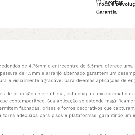
Favoritar
Troca e Devolu
Garantia
redondos de 4.76mm e entrecentro de 5.5mm, oferece uma co
spessura de 1.5mm e arranjo alternado garantem um desemp
ura e visualmente agradável para diversas aplicações de eng
s de proteção e serralheria, esta chapa é excepcional para
ue contemporâneo. Sua aplicação se estende magnificamente
ermitem fachadas, brises e forros decorativos que capturam 
a torna adequada para pisos e plataformas, garantindo um e