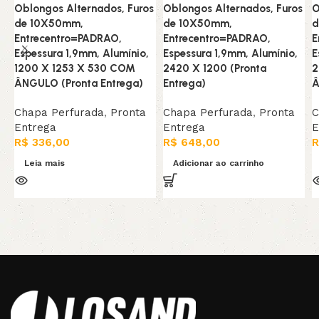
Oblongos Alternados, Furos
Oblongos Alternados, Furos
O
de 10X50mm,
de 10X50mm,
d
Entrecentro=PADRAO,
Entrecentro=PADRAO,
E
Espessura 1,9mm, Alumínio,
Espessura 1,9mm, Alumínio,
E
1200 X 1253 X 530 COM
2420 X 1200 (Pronta
2
ÂNGULO (Pronta Entrega)
Entrega)
Â
Chapa Perfurada
,
Pronta
Chapa Perfurada
,
Pronta
C
Entrega
Entrega
E
R$
336,00
R$
648,00
R
Leia mais
Adicionar ao carrinho