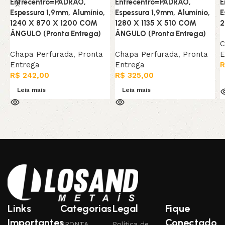
Entrecentro=PADRAO,
Entrecentro=PADRAO,
E
Espessura 1,9mm, Alumínio,
Espessura 1,9mm, Alumínio,
E
1240 X 870 X 1200 COM
1280 X 1135 X 510 COM
2
ÂNGULO (Pronta Entrega)
ÂNGULO (Pronta Entrega)
C
Chapa Perfurada
,
Pronta
Chapa Perfurada
,
Pronta
E
Entrega
Entrega
R
R$
242,00
R$
325,00
Leia mais
Leia mais
Links
Categorias
Legal
Fique
Importantes
Conectado
PRONTA
Política de