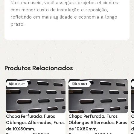
fácil manuseio, você assegura projetos eficientes
com menor custo de instalação e reposição,
refletindo em mais agilidade e economia a longo
prazo.
Produtos Relacionados
SOLD OUT
SOLD OUT
Chapa Perfurada, Furos
Chapa Perfurada, Furos
C
Oblongos Alternados, Furos
Oblongos Alternados, Furos
O
de 10X50mm,
de 10X50mm,
d