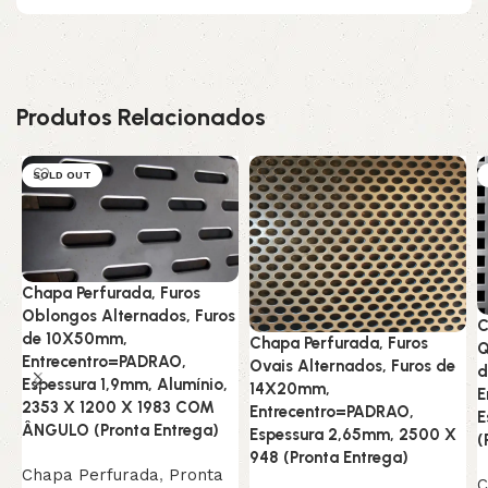
Produtos Relacionados
SOLD OUT
Chapa Perfurada, Furos
Oblongos Alternados, Furos
C
de 10X50mm,
Chapa Perfurada, Furos
Q
Entrecentro=PADRAO,
Ovais Alternados, Furos de
d
Espessura 1,9mm, Alumínio,
14X20mm,
E
2353 X 1200 X 1983 COM
Entrecentro=PADRAO,
E
ÂNGULO (Pronta Entrega)
Espessura 2,65mm, 2500 X
(
948 (Pronta Entrega)
Chapa Perfurada
,
Pronta
C