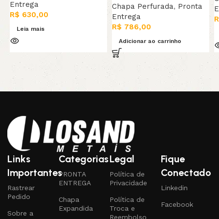
Entrega
Chapa Perfurada
,
Pronta
E
R$
630,00
Entrega
R
R$
786,00
Leia mais
Adicionar ao carrinho
Links
Categorias
Legal
Fique
Importantes
Conectado
PRONTA
Política de
ENTREGA
Privacidade
Rastrear
Linkedin
Pedido
Chapa
Política de
Facebook
Expandida
Troca e
Sobre a
Reembolso