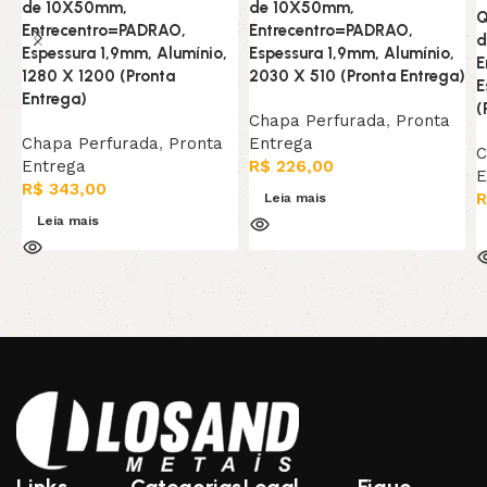
de 10X50mm,
de 10X50mm,
Q
Entrecentro=PADRAO,
Entrecentro=PADRAO,
d
Espessura 1,9mm, Alumínio,
Espessura 1,9mm, Alumínio,
E
1280 X 1200 (Pronta
2030 X 510 (Pronta Entrega)
E
Entrega)
(
Chapa Perfurada
,
Pronta
Chapa Perfurada
,
Pronta
Entrega
C
Entrega
R$
226,00
E
R$
343,00
R
Leia mais
Leia mais