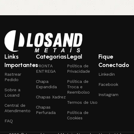
Links
Categorias
Legal
Fique
Importantes
Conectado
PRONTA
Política de
ENTREGA
Privacidade
Rastrear
Linkedin
Pedido
Chapa
Política de
Facebook
Expandida
Troca e
Sobre a
Reembolso
Instagram
Losand
Chapas Xadrez
Termos de Uso
Central de
Chapas
Atendimento
Perfurada
Política de
Cookies
FAQ