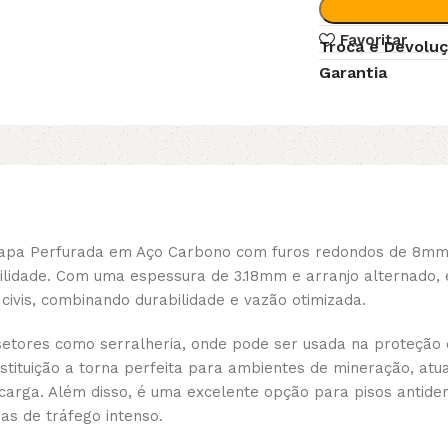
Favoritar
Troca e Devolu
Garantia
apa Perfurada em Aço Carbono com furos redondos de 8mm 
bilidade. Com uma espessura de 3.18mm e arranjo alternado, 
e civis, combinando durabilidade e vazão otimizada.
setores como serralheria, onde pode ser usada na proteção 
stituição a torna perfeita para ambientes de mineração, atu
carga. Além disso, é uma excelente opção para pisos antide
s de tráfego intenso.