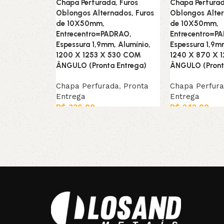
Chapa Perfurada, Furos
Chapa Perfurad
Oblongos Alternados, Furos
Oblongos Alter
de 10X50mm,
de 10X50mm,
Entrecentro=PADRAO,
Entrecentro=P
Espessura 1,9mm, Alumínio,
Espessura 1,9m
1200 X 1253 X 530 COM
1240 X 870 X 
ÂNGULO (Pronta Entrega)
ÂNGULO (Pront
Chapa Perfurada
,
Pronta
Chapa Perfur
Entrega
Entrega
R$
336,00
R$
242,00
Leia mais
Leia mais