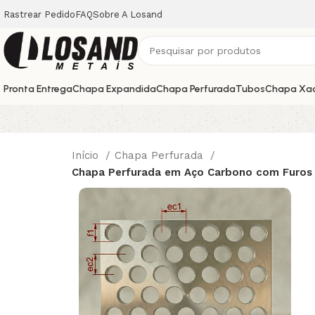
Rastrear Pedido
FAQ
Sobre A Losand
Pronta Entrega
Chapa Expandida
Chapa Perfurada
Tubos
Chapa Xa
Início
Chapa Perfurada
Chapa Perfurada em Aço Carbono com Furos