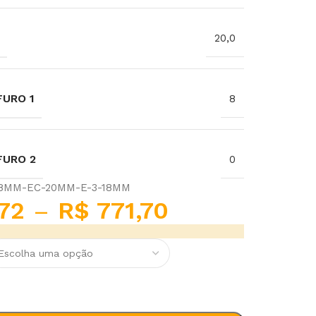
20,0
URO 1
8
FURO 2
0
-8MM-EC-20MM-E-3-18MM
72
–
R$
771,70