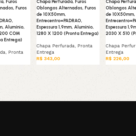
a, Furos
Chapa Perfurada, Furos
Chapa Perfura
nados, Furos
Oblongos Alternados, Furos
Oblongos Alte
de 10X50mm,
de 10X50mm,
ADRAO,
Entrecentro=PADRAO,
Entrecentro=
m, Alumínio,
Espessura 1,9mm, Alumínio,
Espessura 1,9
1200 COM
1280 X 1200 (Pronta Entrega)
2030 X 510 (P
a Entrega)
Chapa Perfurada
,
Pronta
Chapa Perfu
ada
,
Pronta
Entrega
Entrega
R$
343,00
R$
226,00
Leia mais
Leia mais