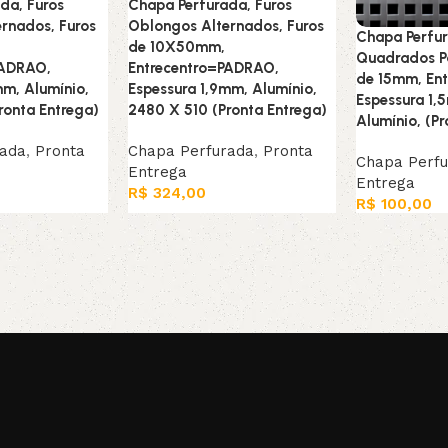
da, Furos
Chapa Perfurada, Furos
rnados, Furos
Oblongos Alternados, Furos
Chapa Perfur
de 10X50mm,
Quadrados Pa
PADRAO,
Entrecentro=PADRAO,
de 15mm, En
mm, Alumínio,
Espessura 1,9mm, Alumínio,
Espessura 1,
ronta Entrega)
2480 X 510 (Pronta Entrega)
Alumínio, (Pr
rada
,
Pronta
Chapa Perfurada
,
Pronta
Chapa Perf
Entrega
Entrega
R$
324,00
R$
100,00
Leia mais
Leia mais