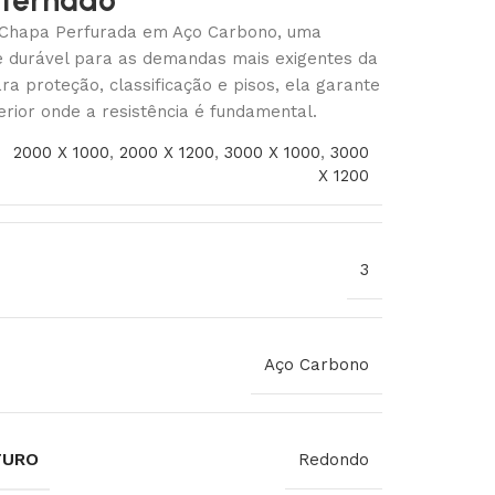
lternado
Chapa Perfurada em Aço Carbono, uma
e durável para as demandas mais exigentes da
ara proteção, classificação e pisos, ela garante
ior onde a resistência é fundamental.
2000 X 1000
,
2000 X 1200
,
3000 X 1000
,
3000
X 1200
3
Aço Carbono
FURO
Redondo