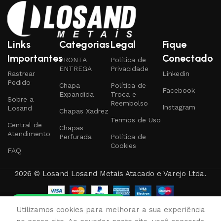
Links
Categorias
Legal
Fique
Importantes
Conectado
PRONTA
Política de
ENTREGA
Privacidade
Rastrear
Linkedin
Pedido
Chapa
Política de
Facebook
Expandida
Troca e
Sobre a
Reembolso
Instagram
Losand
Chapas Xadrez
Termos de Uso
Central de
Chapas
Atendimento
Perfurada
Política de
Cookies
FAQ
2026 © Losand Losand Metais Atacado e Varejo Ltda.
Tire qualquer dúvida
0
Utilizamos cookies para melhorar a sua experiência
rodutos
Favoritos
Carrinho
Minha conta