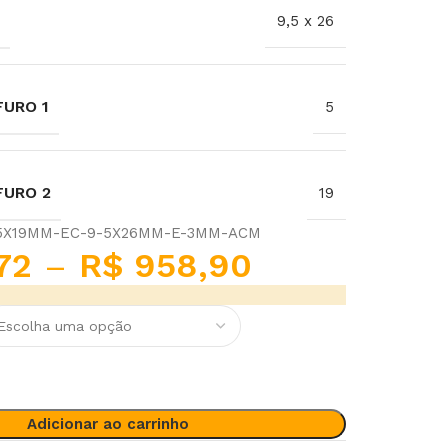
9,5 x 26
URO 1
5
FURO 2
19
-5X19MM-EC-9-5X26MM-E-3MM-ACM
72
–
R$
958,90
Adicionar ao carrinho