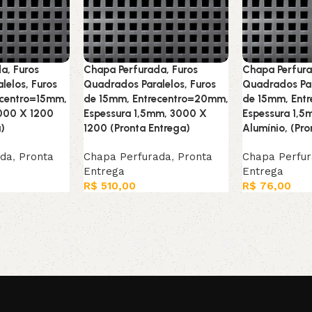
a, Furos
Chapa Perfurada, Furos
Chapa Perfura
lelos, Furos
Quadrados Paralelos, Furos
Quadrados Par
ecentro=15mm,
de 15mm, Entrecentro=20mm,
de 15mm, Ent
3000 X 1200
Espessura 1,5mm, 3000 X
Espessura 1,5
)
1200 (Pronta Entrega)
Alumínio, (Pro
ada
,
Pronta
Chapa Perfurada
,
Pronta
Chapa Perfu
Entrega
Entrega
R$
510,00
R$
76,00
Leia mais
Adicionar ao c