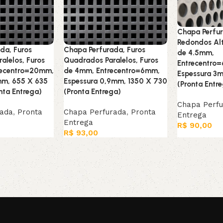
Chapa Perfur
Redondos Alt
da, Furos
Chapa Perfurada, Furos
de 4.5mm,
alelos, Furos
Quadrados Paralelos, Furos
Entrecentro
recentro=20mm,
de 4mm, Entrecentro=6mm,
Espessura 3
mm, 655 X 635
Espessura 0,9mm, 1350 X 730
(Pronta Entr
nta Entrega)
(Pronta Entrega)
Chapa Perf
rada
,
Pronta
Chapa Perfurada
,
Pronta
Entrega
Entrega
R$
90,00
R$
93,00
Adicionar ao
arrinho
Adicionar ao carrinho