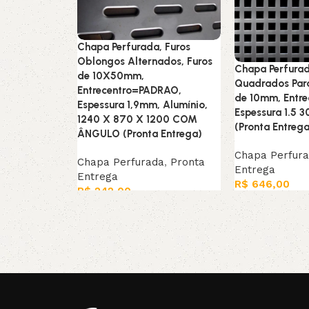
Chapa Perfurada, Furos
Oblongos Alternados, Furos
Chapa Perfurad
de 10X50mm,
Quadrados Para
Entrecentro=PADRAO,
de 10mm, Entr
Espessura 1,9mm, Alumínio,
Espessura 1.5 
1240 X 870 X 1200 COM
(Pronta Entrega
ÂNGULO (Pronta Entrega)
Chapa Perfur
Chapa Perfurada
,
Pronta
Entrega
Entrega
R$
646,00
R$
242,00
Leia mais
Leia mais