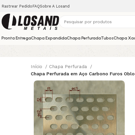
Rastrear Pedido
FAQ
Sobre A Losand
Pronta Entrega
Chapa Expandida
Chapa Perfurada
Tubos
Chapa Xa
Início
Chapa Perfurada
Chapa Perfurada em Aço Carbono Furos Oblo