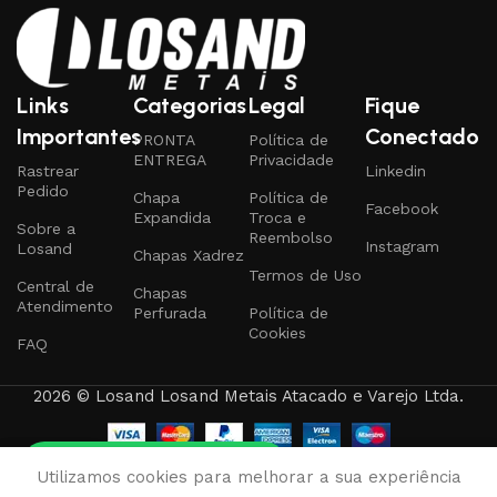
Links
Categorias
Legal
Fique
Importantes
Conectado
PRONTA
Política de
ENTREGA
Privacidade
Rastrear
Linkedin
Pedido
Chapa
Política de
Facebook
Expandida
Troca e
Sobre a
Reembolso
Instagram
Losand
Chapas Xadrez
Termos de Uso
Central de
Chapas
Atendimento
Perfurada
Política de
Cookies
FAQ
2026 © Losand Losand Metais Atacado e Varejo Ltda.
Tire qualquer dúvida
0
Utilizamos cookies para melhorar a sua experiência
rodutos
Favoritos
Carrinho
Minha conta