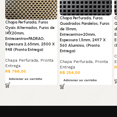
Chapa Perfurada, Furos
C
Chapa Perfurada, Furos
Quadrados Paralelos, Furos
Q
Ovais Alternados, Furos de
de 15mm,
d
14X20mm,
Entrecentro=20mm,
E
Entrecentro=PADRAO,
Espessura 1,5mm, 2497 X
E
Espessura 2,65mm, 2500 X
560 Alumínio, (Pronta
(
948 (Pronta Entrega)
Entrega)
C
Chapa Perfurada
,
Pronta
Chapa Perfurada
,
Pronta
E
Entrega
Entrega
R
R$
786,00
R$
254,00
Adicionar ao carrinho
Adicionar ao carrinho