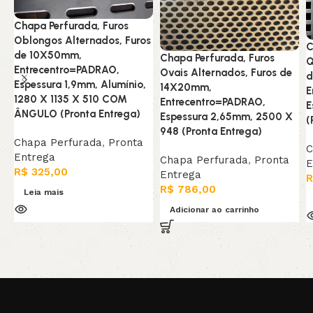
Chapa Perfurada, Furos
Oblongos Alternados, Furos
C
de 10X50mm,
Chapa Perfurada, Furos
Q
Entrecentro=PADRAO,
Ovais Alternados, Furos de
d
Espessura 1,9mm, Alumínio,
14X20mm,
E
1280 X 1135 X 510 COM
Entrecentro=PADRAO,
E
ÂNGULO (Pronta Entrega)
Espessura 2,65mm, 2500 X
(
948 (Pronta Entrega)
Chapa Perfurada
,
Pronta
C
Entrega
Chapa Perfurada
,
Pronta
E
R$
325,00
Entrega
R
R$
786,00
Leia mais
Adicionar ao carrinho