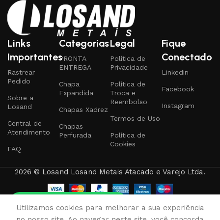
Links
Categorias
Legal
Fique
Importantes
Conectado
PRONTA
Política de
ENTREGA
Privacidade
Rastrear
Linkedin
Pedido
Chapa
Política de
Facebook
Expandida
Troca e
Sobre a
Reembolso
Instagram
Losand
Chapas Xadrez
Termos de Uso
Central de
Chapas
Atendimento
Perfurada
Política de
Cookies
FAQ
2026 © Losand Losand Metais Atacado e Varejo Ltda.
Tire qualquer dúvida
0
Utilizamos cookies para melhorar a sua experiência
rodutos
Favoritos
Carrinho
Minha conta
no nosso site. Ao navegar neste site, você concorda