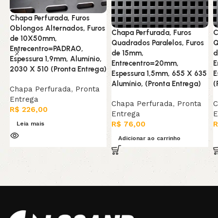
Chapa Perfurada, Furos
Oblongos Alternados, Furos
Chapa Perfurada, Furos
C
de 10X50mm,
Quadrados Paralelos, Furos
Q
Entrecentro=PADRAO,
de 15mm,
d
Espessura 1,9mm, Alumínio,
Entrecentro=20mm,
E
2030 X 510 (Pronta Entrega)
Espessura 1,5mm, 655 X 635
E
Alumínio, (Pronta Entrega)
(
Chapa Perfurada
,
Pronta
Entrega
Chapa Perfurada
,
Pronta
C
R$
226,00
Entrega
E
R$
76,00
R
Leia mais
Adicionar ao carrinho