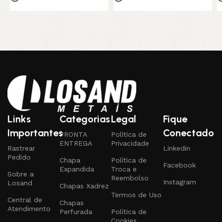
Links
Categorias
Legal
Fique
Importantes
Conectado
PRONTA
Política de
ENTREGA
Privacidade
Rastrear
Linkedin
Pedido
Chapa
Política de
Facebook
Expandida
Troca e
Sobre a
Reembolso
Instagram
Losand
Chapas Xadrez
Termos de Uso
Central de
Chapas
Atendimento
Perfurada
Política de
Cookies