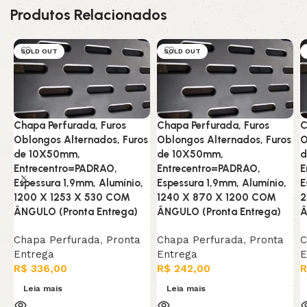
Produtos Relacionados
SOLD OUT
SOLD OUT
Chapa Perfurada, Furos
Chapa Perfurada, Furos
C
Oblongos Alternados, Furos
Oblongos Alternados, Furos
O
de 10X50mm,
de 10X50mm,
d
Entrecentro=PADRAO,
Entrecentro=PADRAO,
E
Espessura 1,9mm, Alumínio,
Espessura 1,9mm, Alumínio,
E
1200 X 1253 X 530 COM
1240 X 870 X 1200 COM
2
ÂNGULO (Pronta Entrega)
ÂNGULO (Pronta Entrega)
Â
Chapa Perfurada
,
Pronta
Chapa Perfurada
,
Pronta
C
Entrega
Entrega
E
R$
336,00
R$
242,00
R
Leia mais
Leia mais