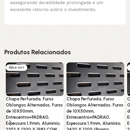
assegurando durabilidade prolongada e um
excelente retorno sobre o investimento.
Produtos Relacionados
SOLD OUT
Chapa Perfurada, Furos
Chapa Perfurada, Furos
C
Oblongos Alternados, Furos
Oblongos Alternados, Furos
O
de 10X50mm,
de 10X50mm,
d
Entrecentro=PADRAO,
Entrecentro=PADRAO,
E
Espessura 1,9mm, Alumínio,
Espessura 1,9mm, Alumínio,
E
2353 X 1200 X 1983 COM
2420 X 1200 (Pronta
2