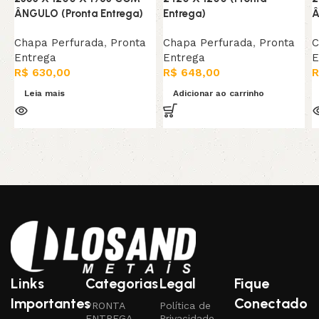
ÂNGULO (Pronta Entrega)
Entrega)
Â
Chapa Perfurada
,
Pronta
Chapa Perfurada
,
Pronta
C
Entrega
Entrega
E
R$
630,00
R$
648,00
R
Leia mais
Adicionar ao carrinho
Links
Categorias
Legal
Fique
Importantes
Conectado
PRONTA
Política de
ENTREGA
Privacidade