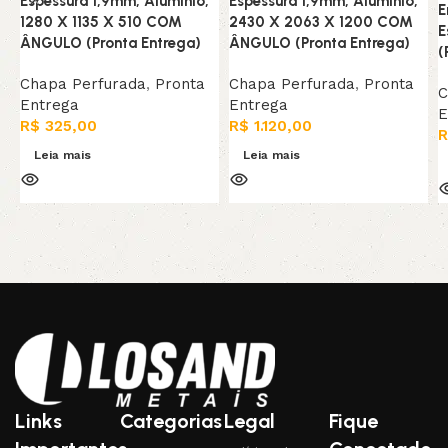
Espessura 1,9mm, Alumínio,
Espessura 1,9mm, Alumínio,
E
1280 X 1135 X 510 COM
2430 X 2063 X 1200 COM
E
ÂNGULO (Pronta Entrega)
ÂNGULO (Pronta Entrega)
(
Chapa Perfurada
,
Pronta
Chapa Perfurada
,
Pronta
C
Entrega
Entrega
E
R$
325,00
R$
1.120,00
R
Leia mais
Leia mais
Links
Categorias
Legal
Fique