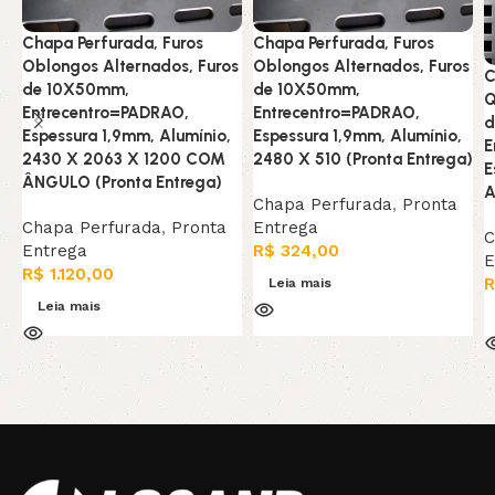
Chapa Perfurada, Furos
Chapa Perfurada, Furos
Oblongos Alternados, Furos
Oblongos Alternados, Furos
C
de 10X50mm,
de 10X50mm,
Q
Entrecentro=PADRAO,
Entrecentro=PADRAO,
d
Espessura 1,9mm, Alumínio,
Espessura 1,9mm, Alumínio,
E
2430 X 2063 X 1200 COM
2480 X 510 (Pronta Entrega)
E
ÂNGULO (Pronta Entrega)
A
Chapa Perfurada
,
Pronta
Chapa Perfurada
,
Pronta
Entrega
C
Entrega
R$
324,00
E
R$
1.120,00
R
Leia mais
Leia mais