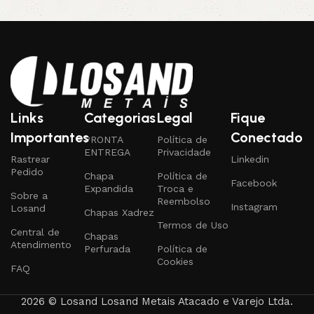
Links
Categorias
Legal
Fique
Importantes
Conectado
PRONTA
Política de
ENTREGA
Privacidade
Rastrear
Linkedin
Pedido
Chapa
Política de
Facebook
Expandida
Troca e
Sobre a
Reembolso
Instagram
Losand
Chapas Xadrez
Termos de Uso
Central de
Chapas
Atendimento
Perfurada
Política de
Cookies
FAQ
2026 © Losand Losand Metais Atacado e Varejo Ltda.