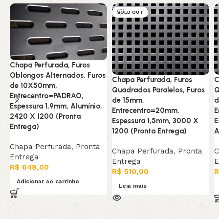
SOLD OUT
Chapa Perfurada, Furos
Oblongos Alternados, Furos
Chapa Perfurada, Furos
C
de 10X50mm,
Quadrados Paralelos, Furos
Q
Entrecentro=PADRAO,
de 15mm,
d
Espessura 1,9mm, Alumínio,
Entrecentro=20mm,
E
2420 X 1200 (Pronta
Espessura 1,5mm, 3000 X
E
Entrega)
1200 (Pronta Entrega)
A
Chapa Perfurada
,
Pronta
Chapa Perfurada
,
Pronta
C
Entrega
Entrega
E
R$
648,00
R$
510,00
R
Adicionar ao carrinho
Leia mais