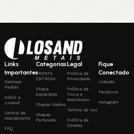
Links
Categorias
Legal
Fique
Importantes
Conectado
PRONTA
Política de
ENTREGA
Privacidade
Rastrear
Linkedin
Pedido
Chapa
Política de
Facebook
Expandida
Troca e
Sobre a
Reembolso
Instagram
Losand
Chapas Xadrez
Termos de Uso
Central de
Chapas
Atendimento
Perfurada
Política de
Cookies
FAQ