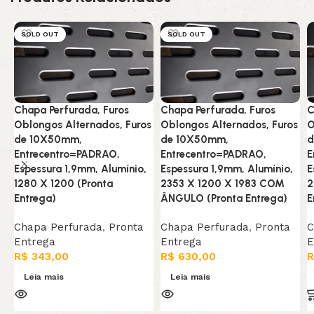
SOLD OUT
SOLD OUT
Chapa Perfurada, Furos
Chapa Perfurada, Furos
C
Oblongos Alternados, Furos
Oblongos Alternados, Furos
O
de 10X50mm,
de 10X50mm,
d
Entrecentro=PADRAO,
Entrecentro=PADRAO,
E
Espessura 1,9mm, Alumínio,
Espessura 1,9mm, Alumínio,
E
1280 X 1200 (Pronta
2353 X 1200 X 1983 COM
2
Entrega)
ÂNGULO (Pronta Entrega)
E
Chapa Perfurada
,
Pronta
Chapa Perfurada
,
Pronta
C
Entrega
Entrega
E
R$
343,00
R$
630,00
R
Leia mais
Leia mais