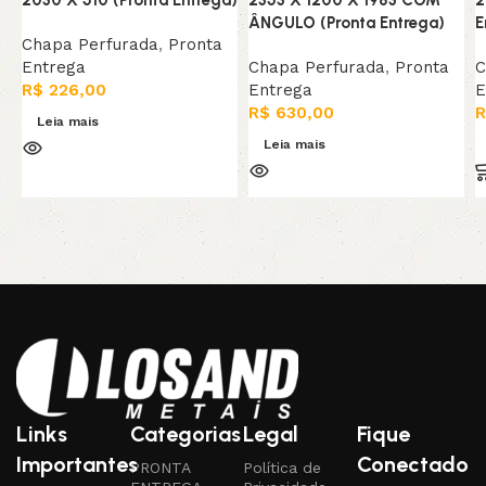
ÂNGULO (Pronta Entrega)
E
Chapa Perfurada
,
Pronta
Entrega
Chapa Perfurada
,
Pronta
C
R$
226,00
Entrega
E
R$
630,00
R
Leia mais
Leia mais
Links
Categorias
Legal
Fique
Importantes
Conectado
PRONTA
Política de