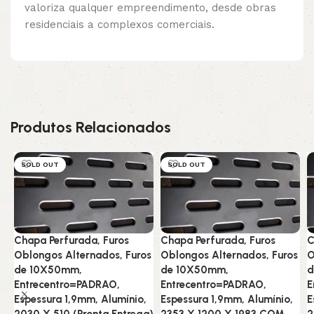
valoriza qualquer empreendimento, desde obras
residenciais a complexos comerciais.
Produtos Relacionados
SOLD OUT
SOLD OUT
Chapa Perfurada, Furos
Chapa Perfurada, Furos
C
Oblongos Alternados, Furos
Oblongos Alternados, Furos
O
de 10X50mm,
de 10X50mm,
d
Entrecentro=PADRAO,
Entrecentro=PADRAO,
E
Espessura 1,9mm, Alumínio,
Espessura 1,9mm, Alumínio,
E
2030 X 510 (Pronta Entrega)
2353 X 1200 X 1983 COM
2