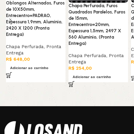
Oblongos Alternados, Furos
Chapa Perfurada, Furos
C
de 10X50mm,
Quadrados Paralelos, Furos
Q
Entrecentro=PADRAO,
de 15mm,
d
Espessura 1,9mm, Alumínio,
Entrecentro=20mm,
E
2420 X 1200 (Pronta
Espessura 1,5mm, 2497 X
E
Entrega)
560 Alumínio, (Pronta
A
Entrega)
Chapa Perfurada
,
Pronta
C
Entrega
Chapa Perfurada
,
Pronta
E
R$
648,00
Entrega
R
R$
254,00
Adicionar ao carrinho
Adicionar ao carrinho