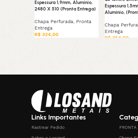
Espessura 1,9mm, Alumínio,
Espessura 1,5m
2480 X 510 (Pronta Entrega)
Alumínio, (Pron
Chapa Perfurada
,
Pronta
Chapa Perfur
Entrega
Entrega
R$
324,00
R$
254,00
Leia mais
Adicionar ao ca
Links Importantes
Categ
Rastrear Pedido
PRONTA
Sobre a Losand
Chapa E