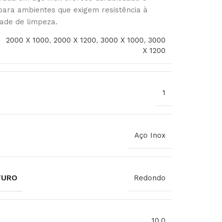
 para ambientes que exigem resistência à
dade de limpeza.
2000 X 1000
,
2000 X 1200
,
3000 X 1000
,
3000
X 1200
1
Aço Inox
FURO
Redondo
10,0