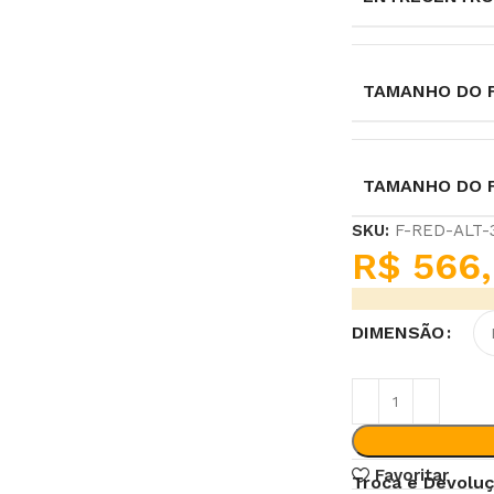
TAMANHO DO F
TAMANHO DO 
SKU:
F-RED-ALT
R$
566,
DIMENSÃO
Favoritar
Troca e Devolu