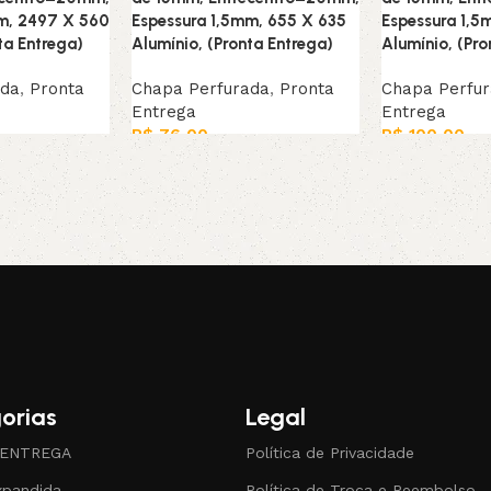
m, 2497 X 560
Espessura 1,5mm, 655 X 635
Espessura 1,5
ta Entrega)
Alumínio, (Pronta Entrega)
Alumínio, (Pro
ada
,
Pronta
Chapa Perfurada
,
Pronta
Chapa Perfu
Entrega
Entrega
R$
76,00
R$
100,00
rrinho
Adicionar ao carrinho
Leia mais
orias
Legal
 ENTREGA
Política de Privacidade
xpandida
Política de Troca e Reembolso