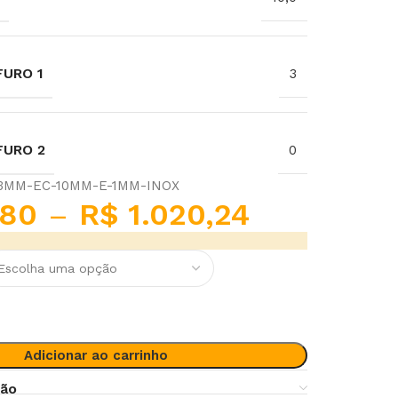
URO 1
3
FURO 2
0
-3MM-EC-10MM-E-1MM-INOX
80
–
R$
1.020,24
Adicionar ao carrinho
ção