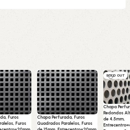
SOLD OUT
Chapa Perfur
Redondos Alt
da, Furos
Chapa Perfurada, Furos
de 4.5mm,
alelos, Furos
Quadrados Paralelos, Furos
Entrecentro
recentro=20mm,
de 15mm, Entrecentro=20mm,