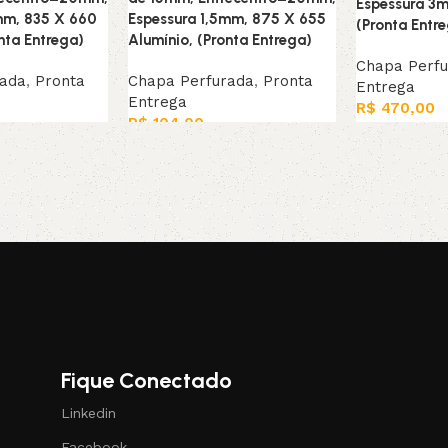
Espessura 3
mm, 835 X 660
Espessura 1,5mm, 875 X 655
(Pronta Entr
nta Entrega)
Alumínio, (Pronta Entrega)
Chapa Perf
rada
,
Pronta
Chapa Perfurada
,
Pronta
Entrega
Entrega
R$
470,00
R$
104,00
Leia mais
Adicionar ao carrinho
Fique Conectado
Linkedin
Facebook