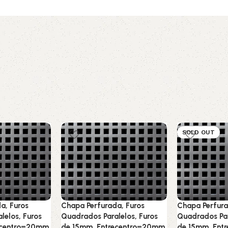
SOLD OUT
a, Furos
Chapa Perfurada, Furos
Chapa Perfura
lelos, Furos
Quadrados Paralelos, Furos
Quadrados Par
ecentro=20mm,
de 15mm, Entrecentro=20mm,
de 15mm, Ent