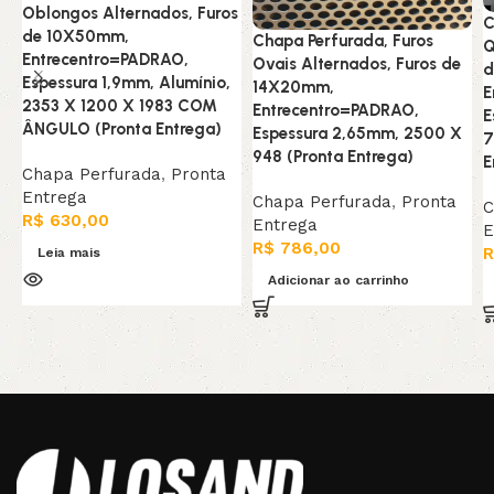
Oblongos Alternados, Furos
C
de 10X50mm,
Chapa Perfurada, Furos
Q
Entrecentro=PADRAO,
Ovais Alternados, Furos de
d
Espessura 1,9mm, Alumínio,
14X20mm,
E
2353 X 1200 X 1983 COM
Entrecentro=PADRAO,
E
ÂNGULO (Pronta Entrega)
Espessura 2,65mm, 2500 X
7
948 (Pronta Entrega)
E
Chapa Perfurada
,
Pronta
Entrega
Chapa Perfurada
,
Pronta
C
R$
630,00
Entrega
E
R$
786,00
R
Leia mais
Adicionar ao carrinho