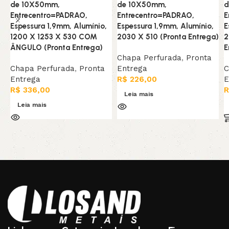
de 10X50mm,
de 10X50mm,
d
Entrecentro=PADRAO,
Entrecentro=PADRAO,
E
Espessura 1,9mm, Alumínio,
Espessura 1,9mm, Alumínio,
E
1200 X 1253 X 530 COM
2030 X 510 (Pronta Entrega)
2
ÂNGULO (Pronta Entrega)
E
Chapa Perfurada
,
Pronta
Chapa Perfurada
,
Pronta
Entrega
C
Entrega
R$
226,00
E
R$
336,00
R
Leia mais
Leia mais