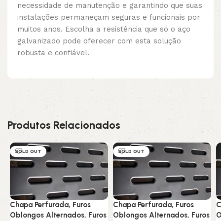
necessidade de manutenção e garantindo que suas
instalações permaneçam seguras e funcionais por
muitos anos. Escolha a resistência que só o aço
galvanizado pode oferecer com esta solução
robusta e confiável.
Produtos Relacionados
SOLD OUT
SOLD OUT
Chapa Perfurada, Furos
Chapa Perfurada, Furos
C
Oblongos Alternados, Furos
Oblongos Alternados, Furos
O