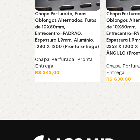
Chapa Perfurada, Furos
Chapa Perfurad
Oblongos Alternados, Furos
Oblongos Alter
de 10X50mm,
de 10X50mm,
Entrecentro=PADRAO,
Entrecentro=P
Espessura 1,9mm, Alumínio,
Espessura 1,9m
1280 X 1200 (Pronta Entrega)
2353 X 1200 X
ÂNGULO (Pront
Chapa Perfurada
,
Pronta
Entrega
Chapa Perfur
R$
343,00
Entrega
R$
630,00
Leia mais
Leia mais