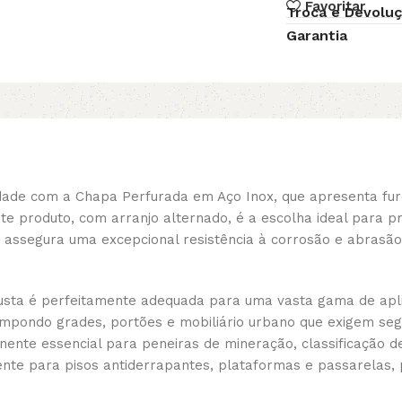
Favoritar
Troca e Devolu
Garantia
ilidade com a Chapa Perfurada em Aço Inox, que apresenta 
 produto, com arranjo alternado, é a escolha ideal para 
nox assegura uma excepcional resistência à corrosão e abra
ta é perfeitamente adequada para uma vasta gama de aplicaç
ompondo grades, portões e mobiliário urbano que exigem seg
e essencial para peneiras de mineração, classificação de a
lente para pisos antiderrapantes, plataformas e passarelas