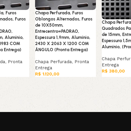
a, Furos
Chapa Perfurada, Furos
nados, Furos
Oblongos Alternados, Furos
Chapa Perfura
de 10X50mm,
Quadrados Par
ADRAO,
Entrecentro=PADRAO,
de 15mm, Ent
m, Alumínio,
Espessura 1,9mm, Alumínio,
Espessura 1,
 1983 COM
2430 X 2063 X 1200 COM
Alumínio, (Pro
a Entrega)
ÂNGULO (Pronta Entrega)
Chapa Perfu
ada
,
Pronta
Chapa Perfurada
,
Pronta
Entrega
Entrega
R$
380,00
R$
1.120,00
Adicionar ao c
Leia mais