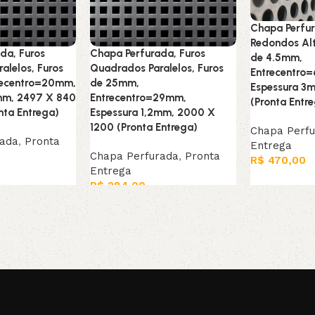
Chapa Perfur
Redondos Alt
da, Furos
Chapa Perfurada, Furos
de 4.5mm,
alelos, Furos
Quadrados Paralelos, Furos
Entrecentro
recentro=20mm,
de 25mm,
Espessura 3
5mm, 2497 X 840
Entrecentro=29mm,
(Pronta Entr
nta Entrega)
Espessura 1,2mm, 2000 X
1200 (Pronta Entrega)
Chapa Perf
rada
,
Pronta
Entrega
Chapa Perfurada
,
Pronta
R$
470,00
Entrega
Leia mais
R$
284,00
arrinho
Adicionar ao carrinho