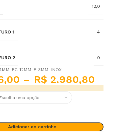
12,0
URO 1
4
FURO 2
0
-4MM-EC-12MM-E-3MM-INOX
6,00
–
R$
2.980,80
Adicionar ao carrinho