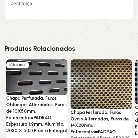
confiança.
Produtos Relacionados
SOLD OUT
Chapa Perfurada, Furos
Oblongos Alternados, Furos
C
de 10X50mm,
Chapa Perfurada, Furos
Q
Entrecentro=PADRAO,
Ovais Alternados, Furos de
d
Espessura 1,9mm, Alumínio,
14X20mm,
E
2030 X 510 (Pronta Entrega)
Entrecentro=PADRAO,
E