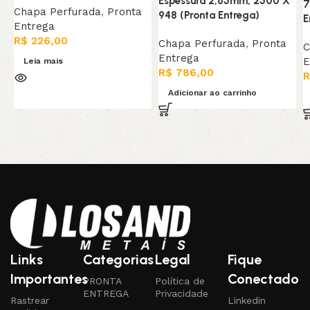
Espessura 2,65mm, 2500 X
7
Chapa Perfurada
,
Pronta
948 (Pronta Entrega)
E
Entrega
R$
226,00
Chapa Perfurada
,
Pronta
C
Entrega
E
Leia mais
R$
786,00
R
Adicionar ao carrinho
Links
Categorias
Legal
Fique
Importantes
Conectado
PRONTA
Política de
ENTREGA
Privacidade
Rastrear
Linkedin