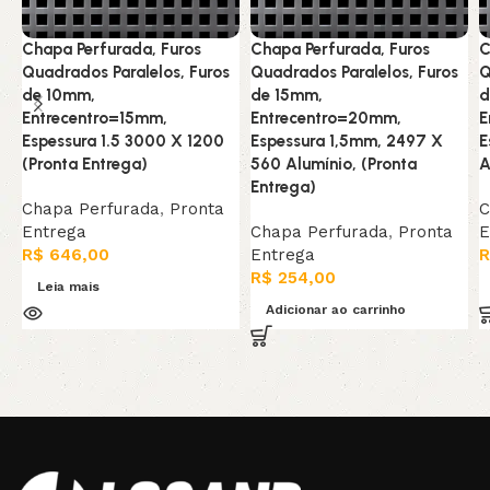
Chapa Perfurada, Furos
Chapa Perfurada, Furos
C
Quadrados Paralelos, Furos
Quadrados Paralelos, Furos
Q
de 10mm,
de 15mm,
d
Entrecentro=15mm,
Entrecentro=20mm,
E
Espessura 1.5 3000 X 1200
Espessura 1,5mm, 2497 X
E
(Pronta Entrega)
560 Alumínio, (Pronta
A
Entrega)
Chapa Perfurada
,
Pronta
C
Entrega
Chapa Perfurada
,
Pronta
E
R$
646,00
Entrega
R
R$
254,00
Leia mais
Adicionar ao carrinho