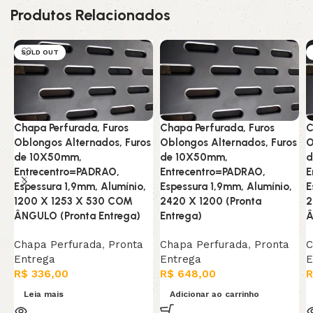
Produtos Relacionados
SOLD OUT
Chapa Perfurada, Furos
Chapa Perfurada, Furos
C
Oblongos Alternados, Furos
Oblongos Alternados, Furos
O
de 10X50mm,
de 10X50mm,
d
Entrecentro=PADRAO,
Entrecentro=PADRAO,
E
Espessura 1,9mm, Alumínio,
Espessura 1,9mm, Alumínio,
E
1200 X 1253 X 530 COM
2420 X 1200 (Pronta
2
ÂNGULO (Pronta Entrega)
Entrega)
Â
Chapa Perfurada
,
Pronta
Chapa Perfurada
,
Pronta
C
Entrega
Entrega
E
R$
336,00
R$
648,00
R
Leia mais
Adicionar ao carrinho