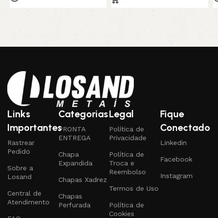
Links
Categorias
Legal
Fique
Importantes
Conectado
PRONTA
Política de
ENTREGA
Privacidade
Rastrear
Linkedin
Pedido
Chapa
Política de
Facebook
Expandida
Troca e
Sobre a
Reembolso
Instagram
Losand
Chapas Xadrez
Termos de Uso
Central de
Chapas
Atendimento
Perfurada
Política de
Cookies