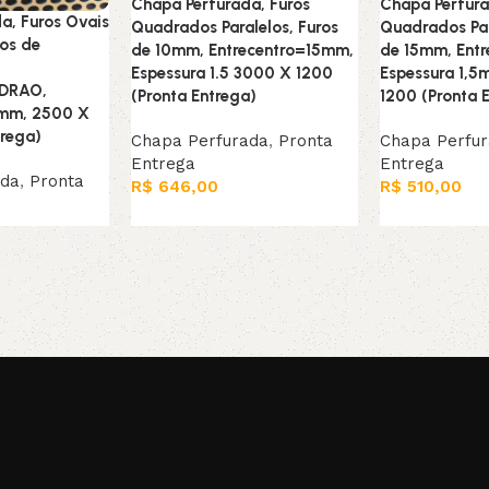
Chapa Perfurada, Furos
Chapa Perfura
a, Furos Ovais
Quadrados Paralelos, Furos
Quadrados Par
ros de
de 10mm, Entrecentro=15mm,
de 15mm, Ent
Espessura 1.5 3000 X 1200
Espessura 1,
ADRAO,
(Pronta Entrega)
1200 (Pronta 
5mm, 2500 X
trega)
Chapa Perfurada
,
Pronta
Chapa Perfu
Entrega
Entrega
ada
,
Pronta
R$
646,00
R$
510,00
Leia mais
Leia mais
rrinho