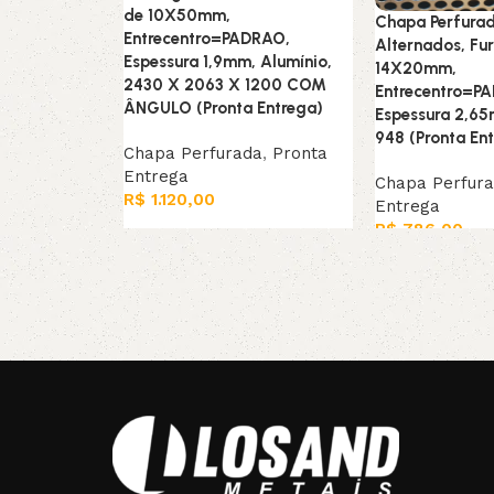
de 10X50mm,
Chapa Perfurad
Entrecentro=PADRAO,
Alternados, Fu
Espessura 1,9mm, Alumínio,
14X20mm,
2430 X 2063 X 1200 COM
Entrecentro=P
ÂNGULO (Pronta Entrega)
Espessura 2,6
948 (Pronta En
Chapa Perfurada
,
Pronta
Entrega
Chapa Perfur
R$
1.120,00
Entrega
R$
786,00
Leia mais
Adicionar ao ca