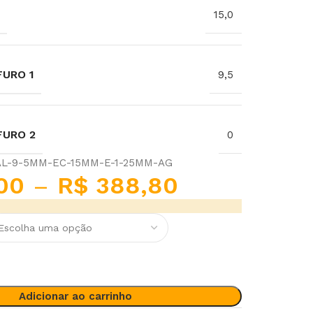
15,0
URO 1
9,5
FURO 2
0
AL-9-5MM-EC-15MM-E-1-25MM-AG
00
–
R$
388,80
Adicionar ao carrinho