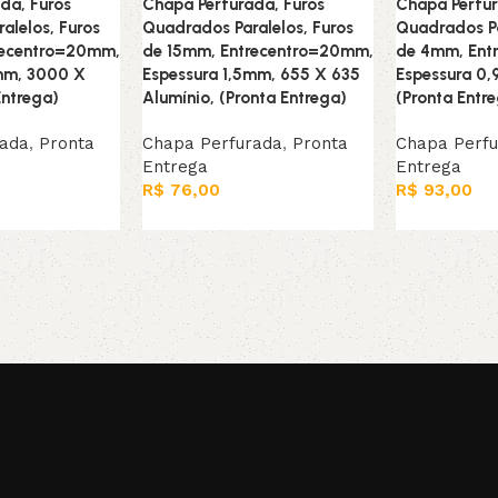
da, Furos
Chapa Perfurada, Furos
Chapa Perfur
alelos, Furos
Quadrados Paralelos, Furos
Quadrados Pa
recentro=20mm,
de 15mm, Entrecentro=20mm,
de 4mm, Ent
5mm, 3000 X
Espessura 1,5mm, 655 X 635
Espessura 0
Entrega)
Alumínio, (Pronta Entrega)
(Pronta Entr
rada
,
Pronta
Chapa Perfurada
,
Pronta
Chapa Perf
Entrega
Entrega
R$
76,00
R$
93,00
Adicionar ao carrinho
Adicionar ao