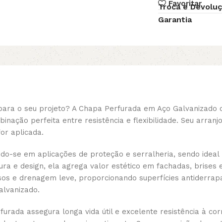
Favoritar
Troca e Devolu
Garantia
para o seu projeto? A Chapa Perfurada em Aço Galvanizado 
ação perfeita entre resistência e flexibilidade. Seu arranj
for aplicada.
do-se em aplicações de proteção e serralheria, sendo ideal 
ura e design, ela agrega valor estético em fachadas, brise
pisos e drenagem leve, proporcionando superfícies antiderrap
alvanizado.
urada assegura longa vida útil e excelente resistência à co