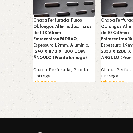
Chapa Perfurada, Furos
Chapa Perfurad
Oblongos Alternados, Furos
Oblongos Alter
de 10X50mm,
de 10X50mm,
Entrecentro=PADRAO,
Entrecentro=P
Espessura 1,9mm, Alumínio,
Espessura 1,9m
1240 X 870 X 1200 COM
2353 X 1200 X
ÂNGULO (Pronta Entrega)
ÂNGULO (Pront
Chapa Perfurada
,
Pronta
Chapa Perfur
Entrega
Entrega
R$
242,00
R$
630,00
Leia mais
Leia mais