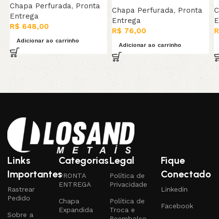
Chapa Perfurada
,
Pronta
Chapa Perfurada
,
Pronta
C
Entrega
Entrega
E
R$
648,00
R$
76,00
R
Adicionar ao carrinho
Adicionar ao carrinho
Links
Categorias
Legal
Fique
Importantes
Conectado
PRONTA
Política de
ENTREGA
Privacidade
Rastrear
Linkedin
Pedido
Chapa
Política de
Facebook
Expandida
Troca e
Sobre a
Reembolso