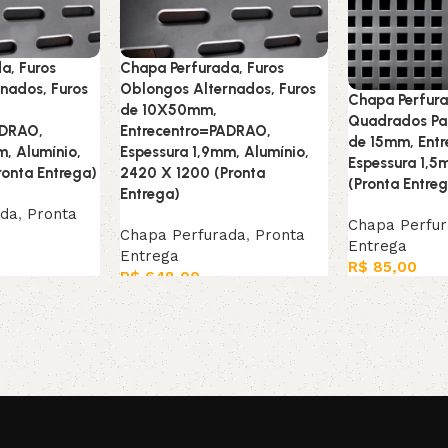
a, Furos
Chapa Perfurada, Furos
nados, Furos
Oblongos Alternados, Furos
Chapa Perfura
de 10X50mm,
Quadrados Par
ADRAO,
Entrecentro=PADRAO,
de 15mm, Ent
m, Alumínio,
Espessura 1,9mm, Alumínio,
Espessura 1,5
ronta Entrega)
2420 X 1200 (Pronta
(Pronta Entre
Entrega)
ada
,
Pronta
Chapa Perfu
Chapa Perfurada
,
Pronta
Entrega
Entrega
R$
85,00
R$
648,00
Adicionar ao c
Adicionar ao carrinho