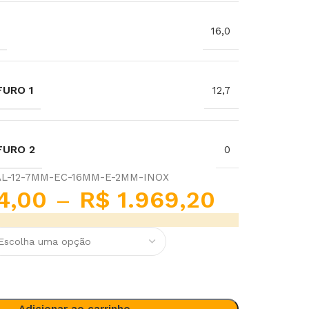
16,0
URO 1
12,7
FURO 2
0
AL-12-7MM-EC-16MM-E-2MM-INOX
4,00
–
R$
1.969,20