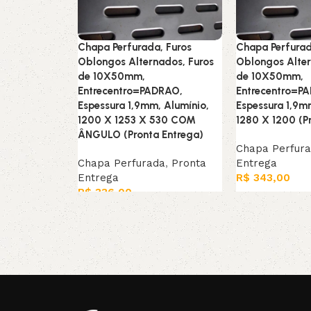
Chapa Perfurada, Furos
Chapa Perfurad
Oblongos Alternados, Furos
Oblongos Alter
de 10X50mm,
de 10X50mm,
Entrecentro=PADRAO,
Entrecentro=P
Espessura 1,9mm, Alumínio,
Espessura 1,9m
1200 X 1253 X 530 COM
1280 X 1200 (P
ÂNGULO (Pronta Entrega)
Chapa Perfur
Chapa Perfurada
,
Pronta
Entrega
Entrega
R$
343,00
R$
336,00
Leia mais
Leia mais