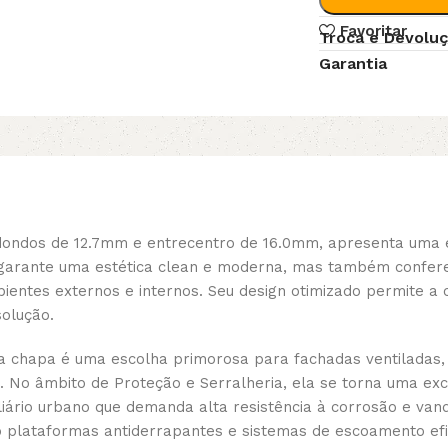
Favoritar
Troca e Devolu
Garantia
dondos de 12.7mm e entrecentro de 16.0mm, apresenta uma 
 garante uma estética clean e moderna, mas também confere a
entes externos e internos. Seu design otimizado permite a c
solução.
sta chapa é uma escolha primorosa para fachadas ventiladas,
o. No âmbito de Proteção e Serralheria, ela se torna uma e
iário urbano que demanda alta resistência à corrosão e van
 plataformas antiderrapantes e sistemas de escoamento efic