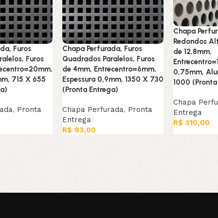
Chapa Perfur
Redondos Alt
da, Furos
Chapa Perfurada, Furos
de 12,8mm,
alelos, Furos
Quadrados Paralelos, Furos
Entrecentro=
recentro=20mm,
de 4mm, Entrecentro=6mm,
0,75mm, Alu
mm, 715 X 655
Espessura 0,9mm, 1350 X 730
1000 (Pronta
ga)
(Pronta Entrega)
Chapa Perf
rada
,
Pronta
Chapa Perfurada
,
Pronta
Entrega
Entrega
R$
310,00
R$
93,00
Adicionar ao
arrinho
Adicionar ao carrinho